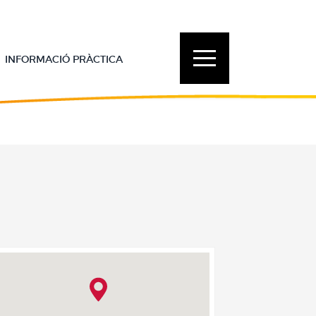
considerem que accepta el seu ús.
Què són les Cookies?
X
Toggle
INFORMACIÓ PRÀCTICA
navigation