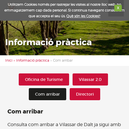
Utilitzem Cookies només per rastrejar les visites al nostre lloc web, no
Toggle
X
emmagatzemem cap dada personal. Si continua navegant considerem
navigat
que accepta el seu ús.
Què són les Cookies?
Informació pràctica
Inici
Informació pràctica
Com arribar
Oficina de Turisme
Vilassar 2.0
Com arribar
Directori
Com arribar
Consulta com arribar a Vilassar de Dalt ja sigui amb