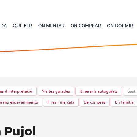
l nostre lloc web, no emmagatzemem cap dada personal. Si continua navegant 
NDA
QUÈ FER
ON MENJAR
ON COMPRAR
ON DORMIR
es d'interpretació
Visites guiades
Itineraris autoguiats
Gastr
Grans esdeveniments
Fires i mercats
De compres
En família
 Pujol