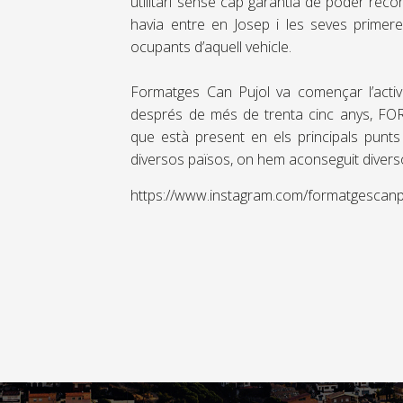
utilitari sense cap garantia de poder reco
havia entre en Josep i les seves primer
ocupants d’aquell vehicle.
Formatges Can Pujol va començar l’activi
després de més de trenta cinc anys, F
que està present en els principals punts
diversos països, on hem aconseguit diverso
https://www.instagram.com/formatgescanp