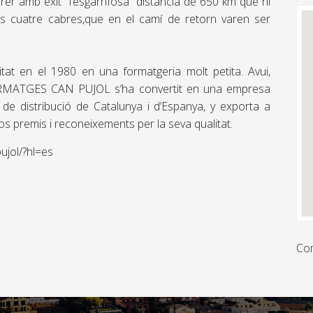
rrer amb éxit “l’esgarrifosa” distància de 650 km que hi
es cuatre cabres,que en el camí de retorn varen ser
tat en el 1980 en una formatgeria molt petita. Avui,
ORMATGES CAN PUJOL s’ha convertit en una empresa
 de distribució de Catalunya i d’Espanya, y exporta a
s premis i reconeixements per la seva qualitat.
ujol/?hl=es
Com