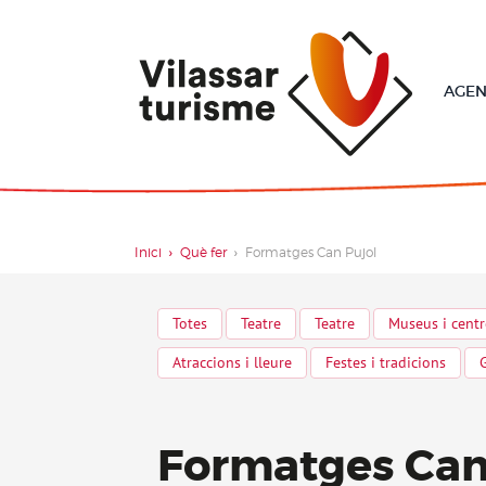
Utilitzem Cookies només per rastrejar les visites a
AGE
Inici
Què fer
Formatges Can Pujol
Totes
Teatre
Teatre
Museus i centr
Atraccions i lleure
Festes i tradicions
Formatges Can