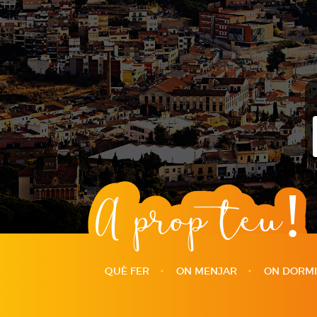
A prop teu!
QUÈ FER
ON MENJAR
ON DORM