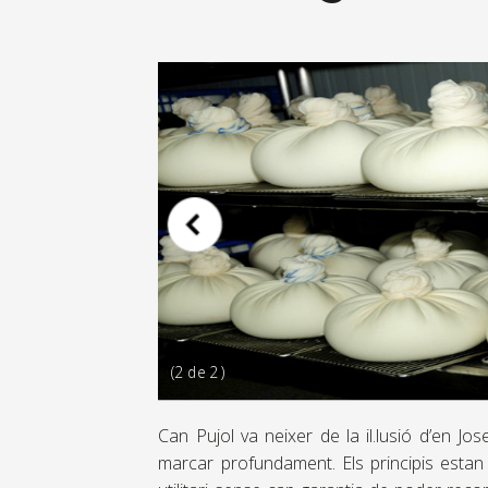
(
2 de 2
)
Can Pujol va neixer de la il.lusió d’en Jo
marcar profundament. Els principis estan