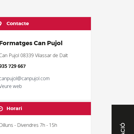
Contacte
Formatges Can Pujol
Can Pujol 08339 Vilassar de Dalt
935 729 667
canpujol@canpujol.com
Veure web
Horari
Dilluns - Divendres 7h - 15h