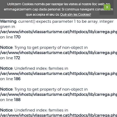
Utilitzem Cookies només per rastrejar les visites al nostre lloc web, no
Toggle
X
emmagatzemem cap dada personal. Si continua navegant considerem
naviga
que accepta el seu ús.
Què són les Cookies?
Warning
: current() expects parameter 1 to be array, integer
given in
/var/www/vhosts/vilassarturisme.cat/httpdocs/lib/carrega.ph
on line
170
Notice
: Trying to get property of non-object in
/var/www/vhosts/vilassarturisme.cat/httpdocs/lib/carrega.ph
on line
172
Notice
: Undefined index: families in
/var/www/vhosts/vilassarturisme.cat/httpdocs/lib/carrega.ph
on line
186
Notice
: Trying to get property of non-object in
/var/www/vhosts/vilassarturisme.cat/httpdocs/lib/carrega.ph
on line
188
Notice
: Undefined index: families in
/var/www/vhosts/vilassarturisme.cat/httpdocs/lib/carrega.ph