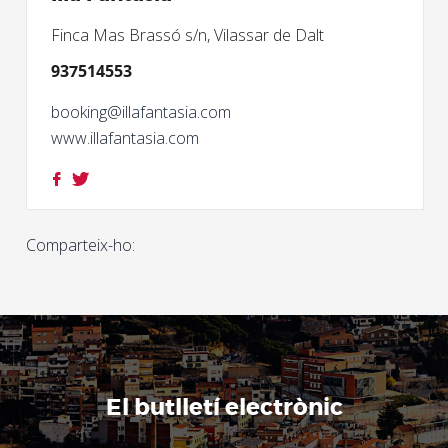
Finca Mas Brassó s/n, Vilassar de Dalt
937514553
booking@illafantasia.com
www.illafantasia.com
Comparteix-ho:
El butlletí electrònic