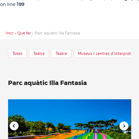
on line
199
Inici
Què fer
Parc aquàtic Illa Fantasia
Totes
Teatre
Teatre
Museus i centres d'interpretació
Parc aquàtic Illa Fantasia