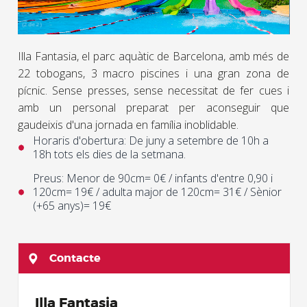
(
2 de 2
)
Illa Fantasia, el parc aquàtic de Barcelona, amb més de
22 tobogans, 3 macro piscines i una gran zona de
pícnic. Sense presses, sense necessitat de fer cues i
amb un personal preparat per aconseguir que
gaudeixis d'una jornada en família inoblidable.
Horaris d'obertura: De juny a setembre de 10h a
18h tots els dies de la setmana.
Preus: Menor de 90cm= 0€ / infants d'entre 0,90 i
120cm= 19€ / adulta major de 120cm= 31€ / Sènior
(+65 anys)= 19€
Contacte
Illa Fantasia