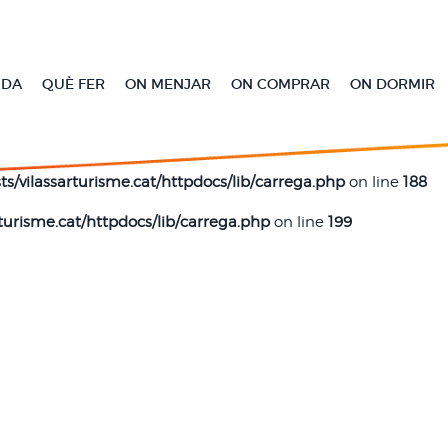
l nostre lloc web, no emmagatzemem cap dada personal. Si continua navegant 
given in
/var/www/vhosts/vilassarturisme.cat/httpdocs/lib/car
NDA
QUÈ FER
ON MENJAR
ON COMPRAR
ON DORMIR
s/vilassarturisme.cat/httpdocs/lib/carrega.php
on line
172
turisme.cat/httpdocs/lib/carrega.php
on line
186
s/vilassarturisme.cat/httpdocs/lib/carrega.php
on line
188
turisme.cat/httpdocs/lib/carrega.php
on line
199