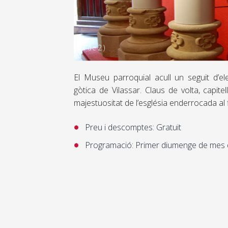
(
2 de 2
)
El Museu parroquial acull un seguit d’el
gòtica de Vilassar. Claus de volta, capite
majestuositat de l’església enderrocada al fi
Preu i descomptes: Gratuït
Programació: Primer diumenge de mes 