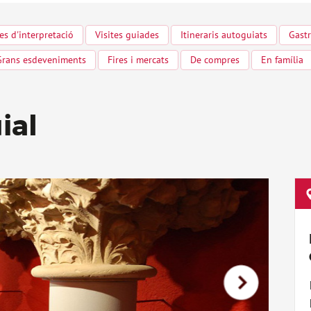
es d'interpretació
Visites guiades
Itineraris autoguiats
Gastr
Grans esdeveniments
Fires i mercats
De compres
En família
ial