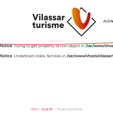
Utilitzem Cookies només per rastrejar les visites a
Warning
: current() expects parameter 1 to be array, integer 
AGE
Notice
: Trying to get property of non-object in
/var/www/vhost
Notice
: Undefined index: families in
/var/www/vhosts/vilassar
Notice
: Trying to get property of non-object in
/var/www/vhost
Notice
: Undefined index: families in
/var/www/vhosts/vilassar
Inici
Què fer
Museu parroquial