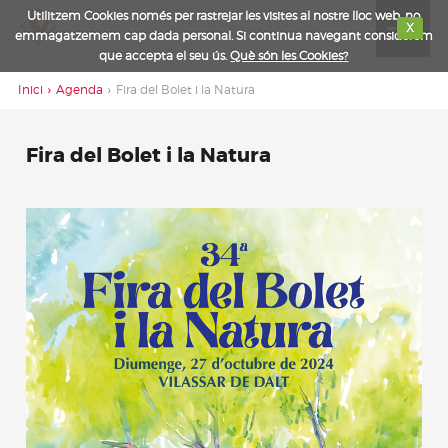
Utilitzem Cookies només per rastrejar les visites al nostre lloc web, no
Toggle
X
emmagatzemem cap dada personal. Si continua navegant considerem
navigat
que accepta el seu ús.
Què són les Cookies?
Inici
Agenda
Fira del Bolet i la Natura
Fira del Bolet i la Natura